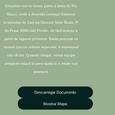
Encontre-nos no nosso ponto à beira do Rio
Douro, onde a diversão começa! Estamos
localizados no Cais da Daurum Solar Boats, R.
da Praia, 5085-042 Pinhão, de fácil acesso a
partir de lugares próximos. Basta procurar os
nossos barcos solares especiais; é impossível
não vê-los. Quando chegar, nossa equipe
amigável estará lá para ajudá-lo a iniciar sua
aventura.
Descarregar Documento
Mostrar Mapa